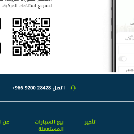
لتسريع استلامك للمركبة.
اتصل
+966 9200 28428
تأجير
بيع السيارات
عن ل
المستعملة