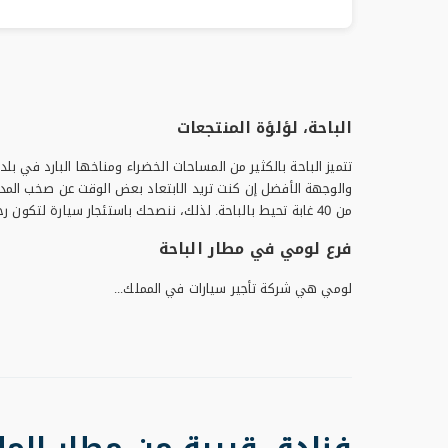
الباحة، لؤلؤة المنتجعات
تتميز الباحة بالكثير من المساحات الخضراء ومناخها البارد ف
والوجهة الأفضل إن كنت تريد الابتعاد بعض الوقت عن صخب المدينة
من 40 غابة تحيط بالباحة. لذلك، ننصحك باستئجار سيارة لتكون رحلتك أسهل بكثير ولتكتشف أفضل المناطق السياحية والمناطق الشهيرة بنفسك.
فرع لومي في مطار الباحة
لومي هي شركة تأجير سيارات في المملك...
فنادق قريبة من مطار المل