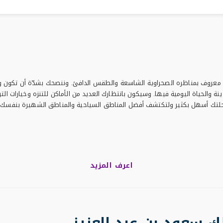
ي بلد معروف بمناظره الصحراوية الشاسعة والطقس الدافئ. وننصحك بشدّة أن تكو
 والحياة اليومية فيها. وسيكون بانتظارك العديد من الأماكن للتنزه وخيارات التر
اعرف المزيد
ك سعود بن عبد العزيز