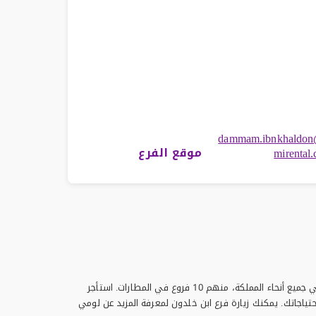
dammam.ibnkhaldon
موقع الفرع
mirental
لومي لتأجير السيارات هي شركة رائدة في خدمات تأجير السيارات في المملكة العربية السعودية. إلى جانب فرع ابن خلدون، لدينا أكثر من 27 فرعًا في جميع أنحاء المملكة، منهم 10 فروع في المطارات. استأجر
ستجد السيارة التي تلبي احتياجاتك. يمكنك زيارة فرع ابن خلدون لمعرفة المزيد عن لومي