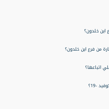
 ابن خلدون؟
رة من فرع ابن خلدون؟
لي اتباعها؟
د -19؟