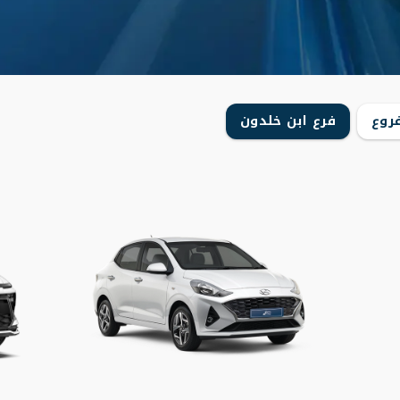
روع
فرع ابن خلدون