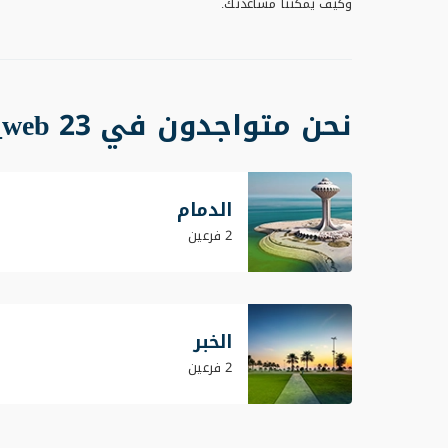
وكيف يمكننا مساعدتك.
نحن متواجدون في 23 cities_web
الدمام
2 فرعين
الخبر
2 فرعين