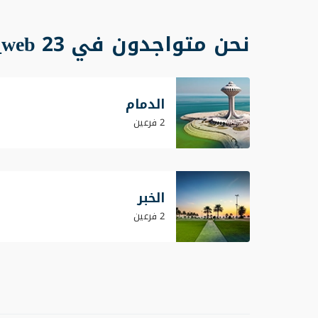
نحن متواجدون في 23 cities_web
الدمام
2 فرعين
الخبر
2 فرعين